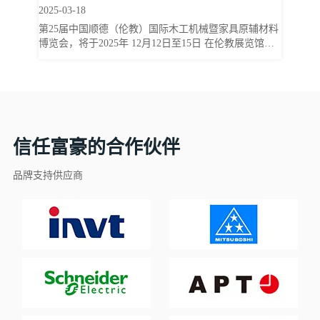
2025-03-18
机械展
第25届中国顺德（伦教）国际木工机械暨家具原辅材料
博览会，将于2025年 12月12日至15日 在伦教展览馆隆
重举行。 （伦教展览馆） 本届博览会以 “ 匠心智造，
共绘蓝图 ”为主题，旨在搭建一个融合技术创新 、绿色
.伙伴
转型与协同发展的交流平台，推动行业核心竞争力提
升，引领行业向绿色、高效、智能方向发展。 （第24届
伦教展开幕式） 富豪木工机械制造有限公司专注实木机
合作伙伴
械 30年 ，致力于打造国际化高品质四面刨。 此次展会
信任富豪的合作伙伴
三地联动 展出： 伦教展览馆一号馆A08 伦教直营店：
展览馆16号铺 富豪顺德工...
品牌支持供应商