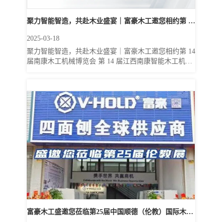
聚力智能智造，共赴木业盛宴｜富豪木工邀您相约第 14
2025-03-18
届南康木工机械博览会
聚力智能智造，共赴木业盛宴｜富豪木工邀您相约第 14
届南康木工机械博览会 第 14 届江西南康智能木工机械
及家具原辅料博览会 将于 5 月 28-30 日 在 南康家居小
镇会展中心 隆重举办。此次展会精准把握内需市场发展
的核心要点，紧扣内需消费与升级引领两大维度，一方
面深挖内需动能，助力展商拓宽国内销路；另一方面聚
焦智能化，深度探索AI智能科技在家具制造的融合共
享，为制造业的转型升级注入强劲动力，共同开启产业
高质量发展新篇章。 富豪木工成立于1996年，30年专注
实木机械制造与研发，以 国际化...
富豪木工盛邀您莅临第25届中国顺德（伦教）国际木工