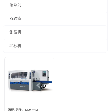
锯系列
双端铣
刨锯机
地板机
四面模具VH-M521A