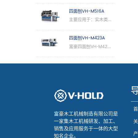
线VH-M618HA应用于
短料泰国橡胶木拼板毛
四面刨VH-M516A
料加工，高效率、省人
主要应用于：实木类、
工、批量化生产，助力
纤维板类等家具小切削
橡胶木企业产业升级。
量的四面刨光或者简单
四面刨VH-M423A
线型加工，如：桑拿
板、床板、实木画框、
富豪四面刨VH-M423A
罗马柱等。 产品特
加工宽度230mm，最
点：1、全系列产品标
大厚度160mm，四面
配变频送料系统，送料
刨光及成型线条加工
6-36米/分钟；2、标
配短料装置；3、高精
密主轴，转速
6200r/min(可选配更
高转速）；4、独立电
机启动，根据客户实际
加工需求，单独开闭主
轴（可选配不同配置电
富豪木工机械制造有限公司是
机功率）；5、耐重切
一家集木工机械研发、加工、
削齿轮箱；6、配备3
销售及应用服务于一体的大型
个位置急停装置，安装
知名企业。
开门外罩断电和进料口