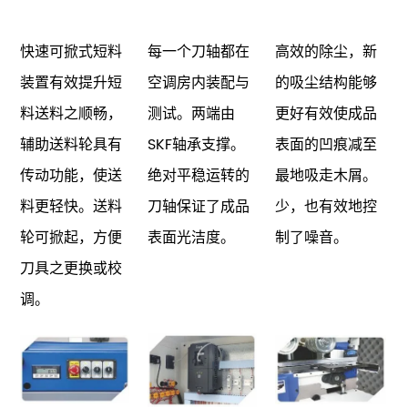
快速可掀式短料
每一个刀轴都在
高效的除尘，新
装置有效提升短
空调房内装配与
的吸尘结构能够
料送料之顺畅，
测试。两端由
更好有效使成品
辅助送料轮具有
SKF轴承支撑。
表面的凹痕减至
传动功能，使送
绝对平稳运转的
最地吸走木屑。
料更轻快。送料
刀轴保证了成品
少，也有效地控
轮可掀起，方便
表面光洁度。
制了噪音。
刀具之更换或校
调。