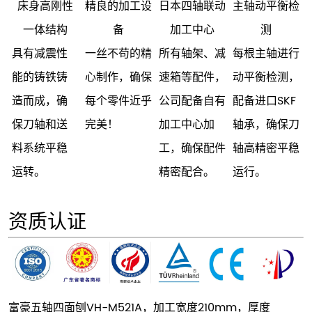
床身高刚性
精良的加工设
日本四轴联动
主轴动平衡检
一体结构
备
加工中心
测
具有减震性
一丝不苟的精
所有轴架、减
每根主轴进行
能的铸铁铸
心制作，确保
速箱等配件，
动平衡检测，
造而成，确
每个零件近乎
公司配备自有
配备进口SKF
保刀轴和送
完美！
加工中心加
轴承，确保刀
料系统平稳
工，确保配件
轴高精密平稳
运转。
精密配合。
运行。
资质认证
富豪五轴四面刨VH-M521A，加工宽度210mm，厚度