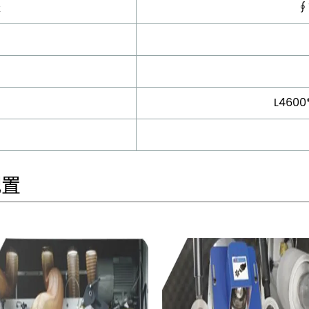
径
∮
L4600
配置