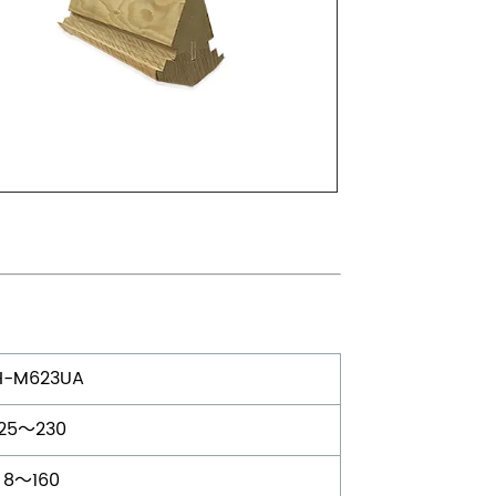
H-M623UA
25～230
8～160