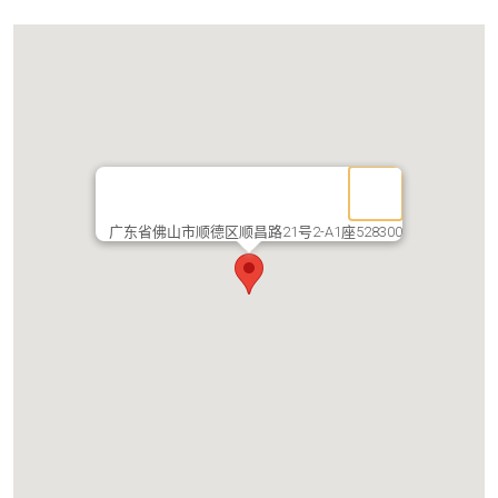
广东省佛山市顺德区顺昌路21号2-A1座528300